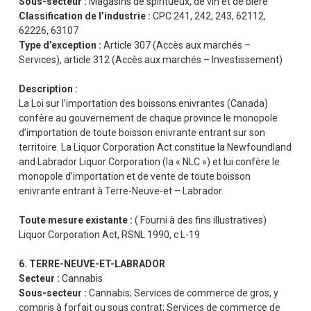
Sous-secteur :
Magasins de spiritueux, de vin et de bière
Classification de l’industrie :
CPC 241, 242, 243, 62112,
62226, 63107
Type d’exception :
Article 307 (Accès aux marchés –
Services), article 312 (Accès aux marchés – Investissement)
Description :
La Loi sur l’importation des boissons enivrantes (Canada)
confère au gouvernement de chaque province le monopole
d’importation de toute boisson enivrante entrant sur son
territoire. La Liquor Corporation Act constitue la Newfoundland
and Labrador Liquor Corporation (la « NLC ») et lui confère le
monopole d’importation et de vente de toute boisson
enivrante entrant à Terre-Neuve-et – Labrador.
Toute mesure existante :
( Fourni à des fins illustratives)
Liquor Corporation Act, RSNL 1990, c L-19
6. TERRE-NEUVE-ET-LABRADOR
Secteur :
Cannabis
Sous-secteur :
Cannabis; Services de commerce de gros, y
compris à forfait ou sous contrat; Services de commerce de