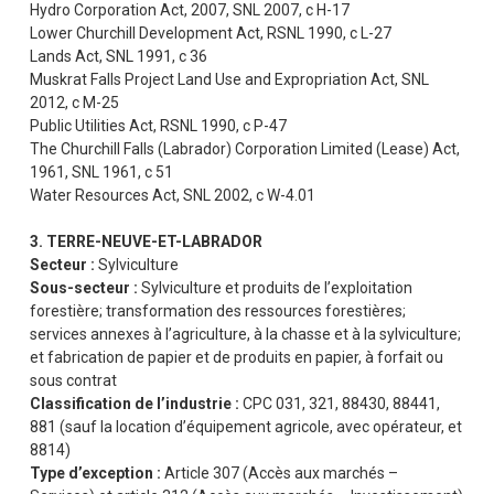
Hydro Corporation Act, 2007, SNL 2007, c H-17
Lower Churchill Development Act, RSNL 1990, c L-27
Lands Act, SNL 1991, c 36
Muskrat Falls Project Land Use and Expropriation Act, SNL
2012, c M-25
Public Utilities Act, RSNL 1990, c P-47
The Churchill Falls (Labrador) Corporation Limited (Lease) Act,
1961, SNL 1961, c 51
Water Resources Act, SNL 2002, c W-4.01
3. TERRE-NEUVE-ET-LABRADOR
Secteur :
Sylviculture
Sous-secteur :
Sylviculture et produits de l’exploitation
forestière; transformation des ressources forestières;
services annexes à l’agriculture, à la chasse et à la sylviculture;
et fabrication de papier et de produits en papier, à forfait ou
sous contrat
Classification de l’industrie :
CPC 031, 321, 88430, 88441,
881 (sauf la location d’équipement agricole, avec opérateur, et
8814)
Type d’exception :
Article 307 (Accès aux marchés –