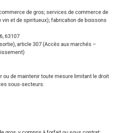
e commerce de gros; services de commerce de
de vin et de spiritueux); fabrication de boissons
6, 63107
e sortie), article 307 (Accès aux marchés –
stissement)
r ou de maintenir toute mesure limitant le droit
 ces sous-secteurs.
gros, y compris à forfait ou sous contrat;