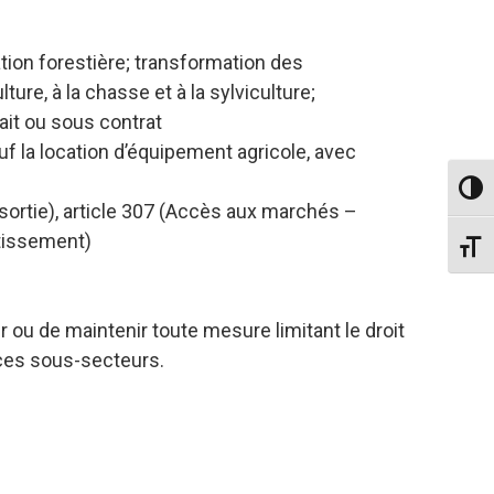
tation forestière; transformation des
ure, à la chasse et à la sylviculture;
fait ou sous contrat
uf la location d’équipement agricole, avec
Passe
e sortie), article 307 (Accès aux marchés –
stissement)
Change
r ou de maintenir toute mesure limitant le droit
 ces sous-secteurs.