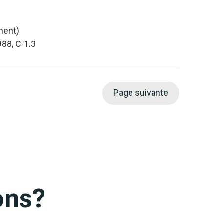
ment)
988, C-1.3
Page suivante
ons?