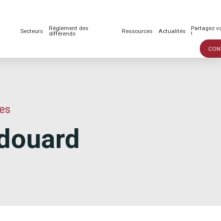
Règlement des
Partagez vo
Secteurs
Ressources
Actualités
différends
!
CON
res
Édouard