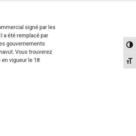
ommercial signé par les
CI a été remplacé par
 les gouvernements
Passe
Nunavut. Vous trouverez
 en vigueur le 18
Change