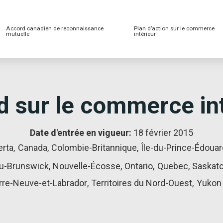
Accord canadien de reconnaissance
Plan d’action sur le commerce
mutuelle
intérieur
 sur le commerce in
Date d'entrée en vigueur:
18 février 2015
erta
,
Canada
,
Colombie-Britannique
,
Île-du-Prince-Édoua
u-Brunswick
,
Nouvelle-Écosse
,
Ontario
,
Quebec
,
Saskat
rre-Neuve-et-Labrador
,
Territoires du Nord-Ouest
,
Yukon