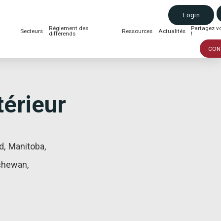
Login
Règlement des
Partagez vo
Secteurs
Ressources
Actualités
différends
!
CON
térieur
rd
,
Manitoba
,
chewan
,