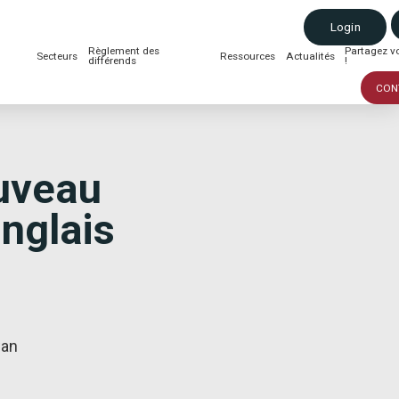
Login
Règlement des
Partagez vo
Secteurs
Ressources
Actualités
différends
!
CON
uveau
anglais
wan