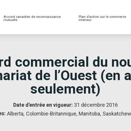
Accord canadien de reconnaissance
Plan d’action sur le commerce
mutuelle
intérieur
rd commercial du no
ariat de l’Ouest (en 
seulement)
Date d'entrée en vigueur:
31 décembre 2016
es:
Alberta
,
Colombie-Britannique
,
Manitoba
,
Saskatche