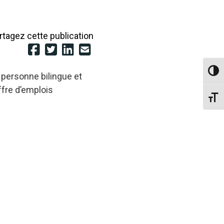
rtagez cette publication
Passe
 personne bilingue et
ffre d’emplois
Change